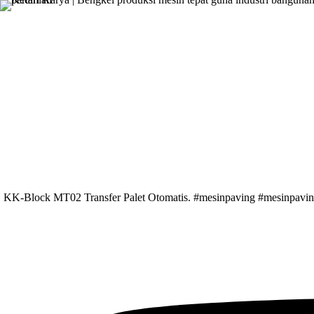
Skip
to
content
KK-Block MT02 Transfer Palet Otomatis. #mesinpaving #mesinpaving