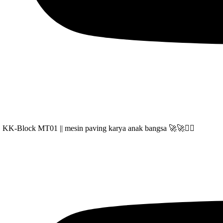
KK-Block MT01 || mesin paving karya anak bangsa 🚀🚀👷‍♂️