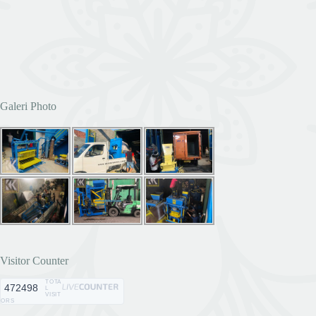
Galeri Photo
Visitor Counter
TOTA
472498
L
VISIT
ORS