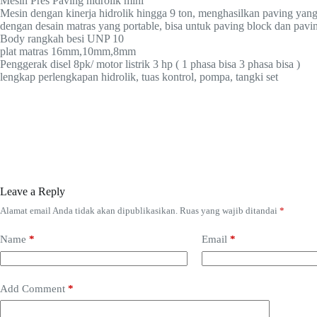
Mesin Pres Paving hidrolik mini
Mesin dengan kinerja hidrolik hingga 9 ton, menghasilkan paving yang 
dengan desain matras yang portable, bisa untuk paving block dan pav
Body rangkah besi UNP 10
plat matras 16mm,10mm,8mm
Penggerak disel 8pk/ motor listrik 3 hp ( 1 phasa bisa 3 phasa bisa )
lengkap perlengkapan hidrolik, tuas kontrol, pompa, tangki set
Leave a Reply
Alamat email Anda tidak akan dipublikasikan.
Ruas yang wajib ditandai
*
Name
*
Email
*
Add Comment
*