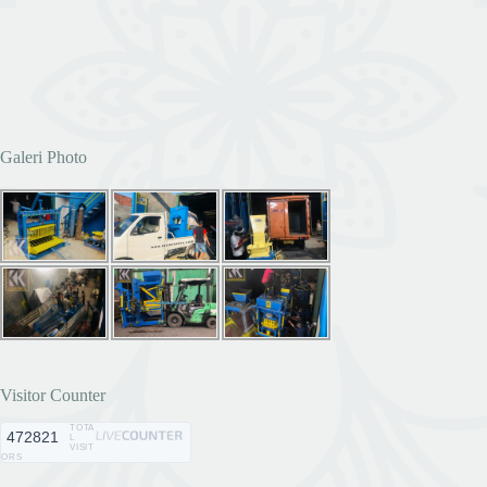
Galeri Photo
Visitor Counter
TOTA
472821
L
VISIT
ORS